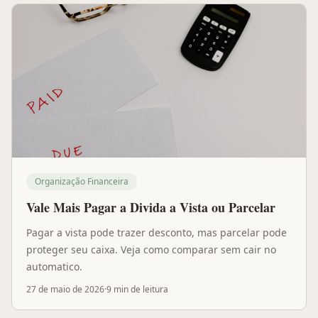
Organização Financeira
Vale Mais Pagar a Divida a Vista ou Parcelar
Pagar a vista pode trazer desconto, mas parcelar pode
proteger seu caixa. Veja como comparar sem cair no
automatico.
27 de maio de 2026
·
9 min
de leitura