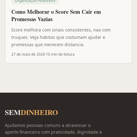
Organização Financeira
Como Melhorar o Score Sem Cair em
Promessas Vazias
Score melhora com sinais consistentes, nao com
truques. Veja habitos que costumam ajudar e
promessas que merecem distancia.
27 de maio de 2026
·
10 min
de leitura
SEM
DINHEIRO
Ajudamos pessoas comuns a atravessar o
aperto financeiro com praticidade, dignidade e