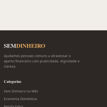
SEM
DINHEIRO
Ajudamos pessoas comuns a atravessar o
aperto financeiro com praticidade, dignidade e
clareza.
Categorias
Sem Dinheiro no Mês
Economia Doméstica
Renda Extra