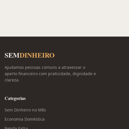
SEM
DINHEIRO
Ajudamos pessoas comuns a atravessar o
aperto financeiro com praticidade, dignidade e
clareza.
Categorias
Sem Dinheiro no Mês
Economia Doméstica
Renda Extra