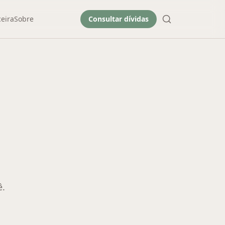
eira
Sobre
Consultar dívidas
ê.