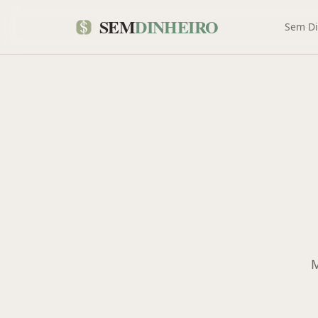
SEM
DINHEIRO
Sem Di
M