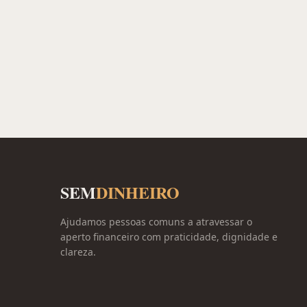
SEM
DINHEIRO
Ajudamos pessoas comuns a atravessar o
aperto financeiro com praticidade, dignidade e
clareza.